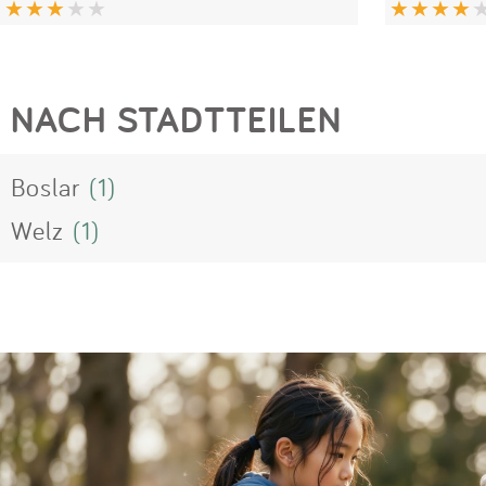
NACH STADTTEILEN
Boslar
(1)
Welz
(1)