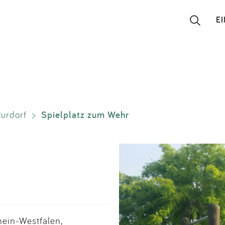
E
Suchen
Eintragen
Spielplatz zum Wehr
urdorf
>
App
Blog
Partner
Kontakt
hein-Westfalen,