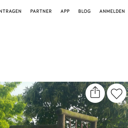
×
INTRAGEN
PARTNER
APP
BLOG
ANMELDEN