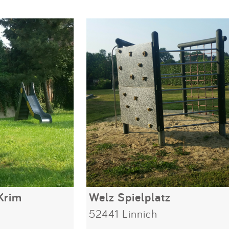
 Krim
Welz Spielplatz
52441 Linnich