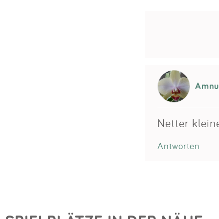
Amnu
Netter klein
Antworten