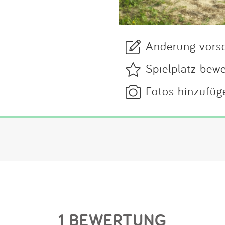
Änderung vors
Spielplatz bew
Fotos hinzufüg
1 BEWERTUNG