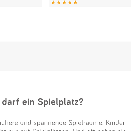
 darf ein Spielplatz?
ichere und spannende Spielräume. Kinder
cht nur auf Spielplätzen. Und oft haben sie