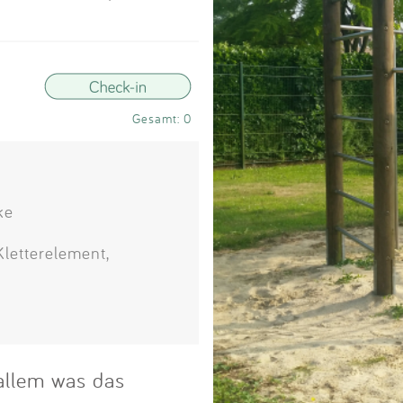
Impressum
Anmelden
Gesamt: 0
ke
Kletterelement,
 allem was das