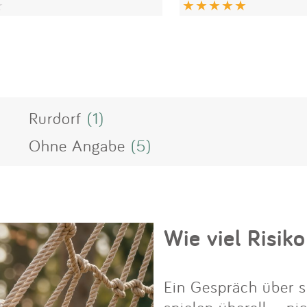
Rurdorf
(1)
Ohne Angabe
(5)
Wie viel Risiko
Ein Gespräch über s
spielen überall – ni