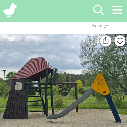
×
Anzeige
Suchen
Eintragen
App
Blog
Partner
Kontakt