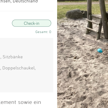
Impressum
hsen, Deutschland
Anmelden
Gesamt: 0
, Sitzbänke
, Doppelschaukel,
lement sowie ein