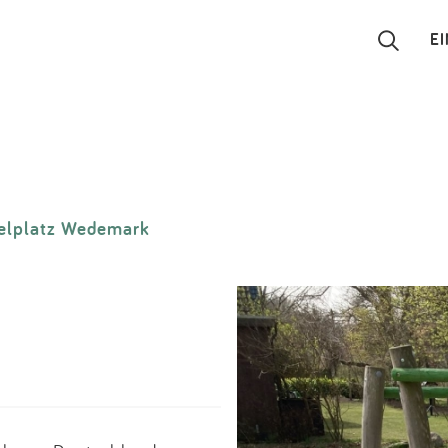
E
Suchen
Eintragen
elplatz Wedemark
App
Blog
Partner
Kontakt