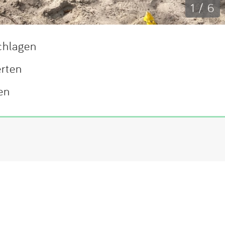
1 / 6
chlagen
erten
en