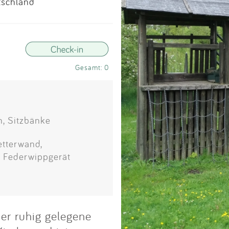
Impressum
tschland
Anmelden
Gesamt: 0
n, Sitzbänke
etterwand,
, Federwippgerät
Der ruhig gelegene