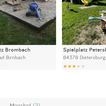
atz Brombach
Spielplatz Peters
d Birnbach
84378 Dietersburg
Mooshof
(2)