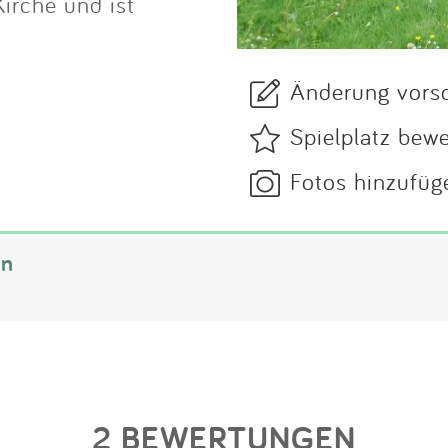
Kirche und ist
Änderung vors
Spielplatz bew
Fotos hinzufüg
nn
2 BEWERTUNGEN