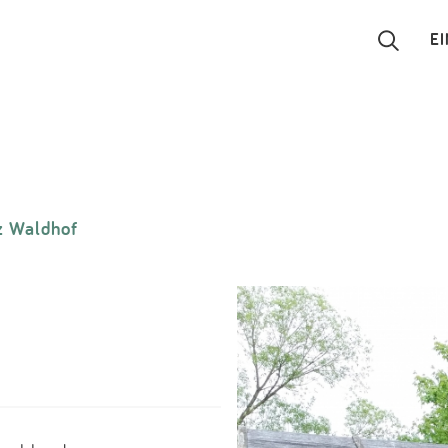
E
Suchen
Eintragen
z Waldhof
App
Blog
Partner
Kontakt