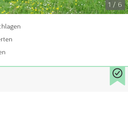
1 / 6
chlagen
erten
en