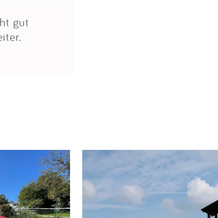
cht gut
iter.