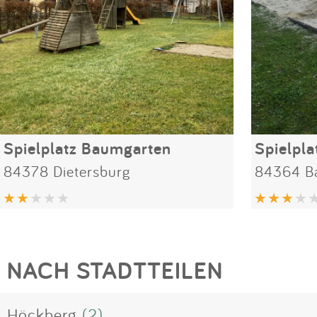
Spielplatz Baumgarten
Spielpl
84378 Dietersburg
84364 Ba
NACH STADTTEILEN
Höckberg
(2)