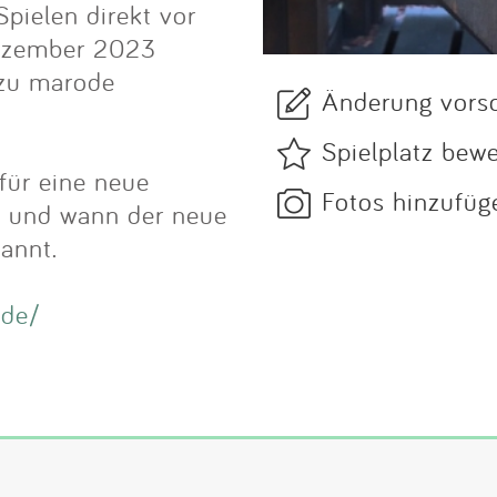
pielen direkt vor
ezember 2023
 zu marode
Änderung vors
Spielplatz bew
für eine neue
Fotos hinzufüg
rd und wann der neue
kannt.
.de/