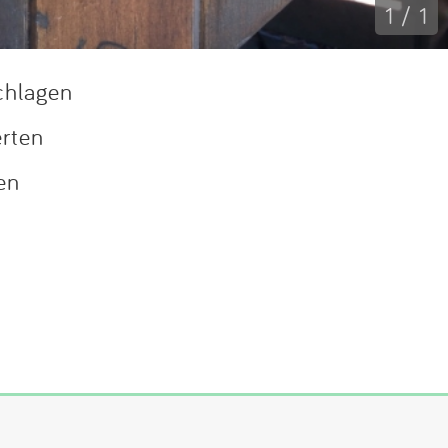
1 / 1
chlagen
erten
en