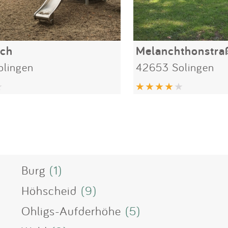
ich
Melanchthonstra
lingen
42653 Solingen
Burg
(1)
Höhscheid
(9)
Ohligs-Aufderhöhe
(5)