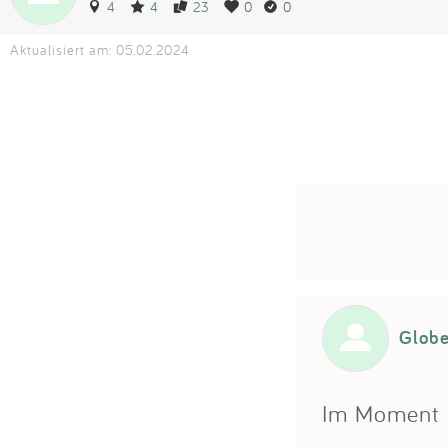
4
4
23
0
0
Aktualisiert am: 05.02.2024
Globe
Im Moment n