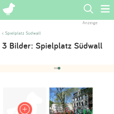
×
Anzeige
Suchen
< Spielplatz Südwall
3 Bilder: Spielplatz Südwall
Eintragen
App
Hochgeladen von:
bunterkunt
am 23.06.2021
‹
›
3 / 3
Blog
Partner
Kontakt