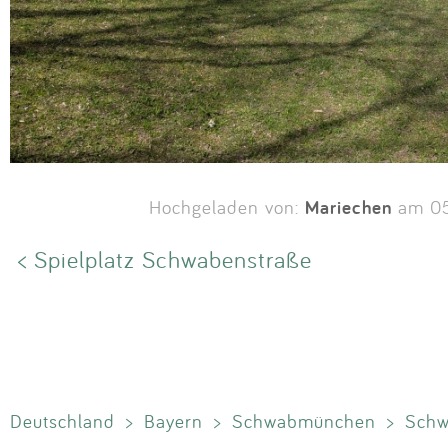
Mariechen
Hochgeladen von:
am 05
< Spielplatz Schwabenstraße
Deutschland
>
Bayern
>
Schwabmünchen
>
Sch