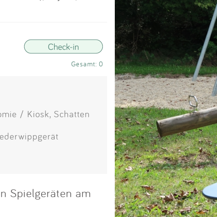
Impressum
Anmelden
Gesamt: 0
omie / Kiosk, Schatten
Federwippgerät
an Spielgeräten am