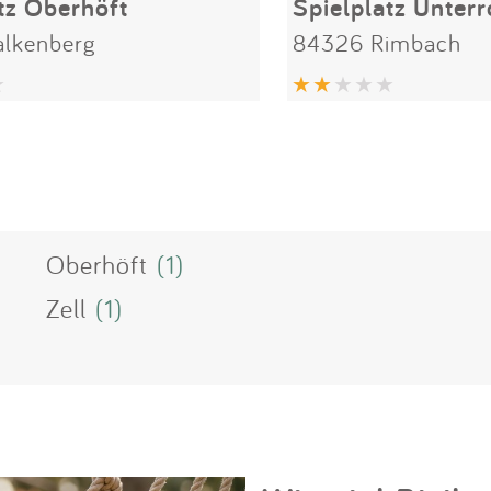
tz Oberhöft
Spielplatz Unter
lkenberg
84326 Rimbach
Oberhöft
(1)
Zell
(1)