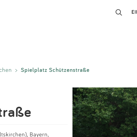
E
Suchen
Eintragen
Spielplatz Schützenstraße
rchen
>
App
Blog
Partner
traße
Kontakt
tskirchen), Bayern,