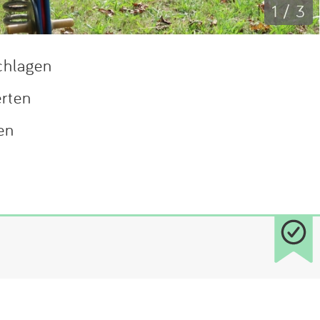
1 / 3
chlagen
erten
en