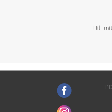
Hilf mi
P