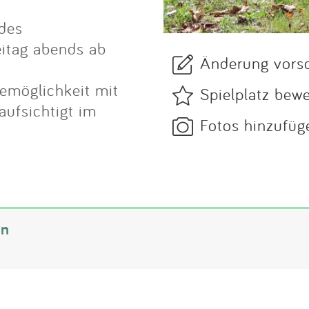
 des
eitag abends ab
Änderung vors
demöglichkeit mit
Spielplatz bew
aufsichtigt im
Fotos hinzufüg
nn