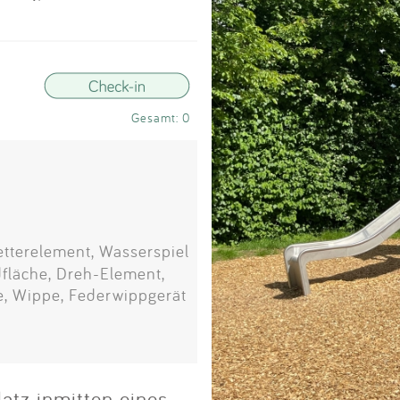
Impressum
Anmelden
Gesamt: 0
etterelement, Wasserspiel
fläche, Dreh-Element,
e, Wippe, Federwippgerät
atz inmitten eines