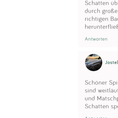
Schatten ü
durch groß
richtigen B
herunterflie
Antworten
Joste
Schöner Spie
sind weitläu
und Matschp
Schatten sp