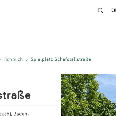
E
Suchen
Eintragen
Spielplatz Schafstallstraße
>
Hohbuch
>
App
Blog
Partner
straße
Kontakt
buch), Baden-