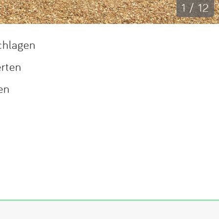
1 / 12
chlagen
erten
en