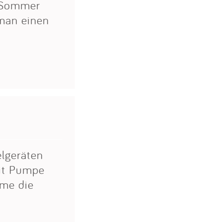
 Sommer
man einen
elgeräten
mit Pumpe
ume die