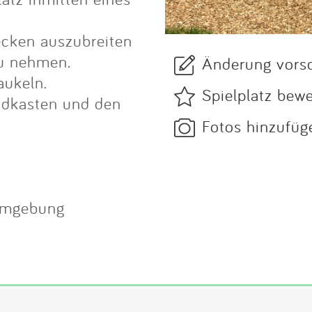
cken auszubreiten
zu nehmen.
Änderung vors
aukeln.
Spielplatz bew
andkasten und den
Fotos hinzufüg
 Umgebung