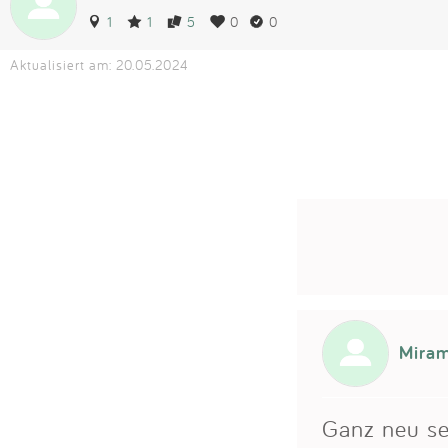
1
1
5
0
0
Aktualisiert am: 20.05.2024
Miram
Ganz neu se