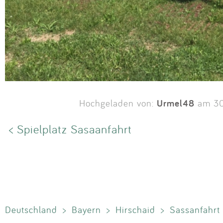
Urmel48
Hochgeladen von:
am 30
< Spielplatz Sasaanfahrt
Deutschland
>
Bayern
>
Hirschaid
>
Sassanfahrt