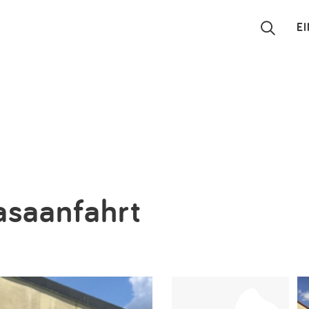
E
Suchen
Eintragen
App
Blog
Sasaanfahrt
Partner
Kontakt