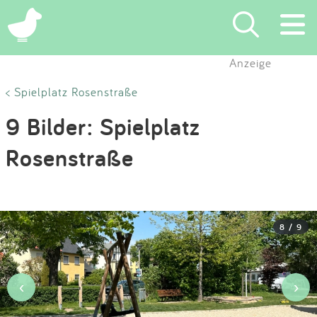
×
Anzeige
Suchen
< Spielplatz Rosenstraße
9 Bilder: Spielplatz
Eintragen
Rosenstraße
App
Blog
8 / 9
Partner
Kontakt
‹
›