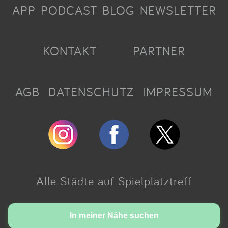
APP
PODCAST
BLOG
NEWSLETTER
KONTAKT
PARTNER
AGB
DATENSCHUTZ
IMPRESSUM
Alle Städte auf Spielplatztreff
Made with love in Cologne.
In meiner Nähe suchen