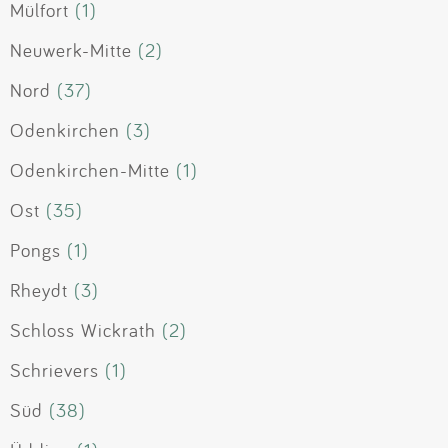
Mülfort
(1)
Neuwerk-Mitte
(2)
Nord
(37)
Odenkirchen
(3)
Odenkirchen-Mitte
(1)
Ost
(35)
Pongs
(1)
Rheydt
(3)
Schloss Wickrath
(2)
Schrievers
(1)
Süd
(38)