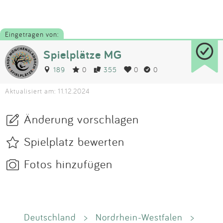
Eingetragen von:
Spielplätze MG
189
0
355
0
0
Aktualisiert am: 11.12.2024
Änderung vorschlagen
Spielplatz bewerten
Fotos hinzufügen
Deutschland
>
Nordrhein-Westfalen
>