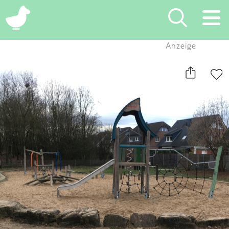
×
Anzeige
Suchen
Eintragen
App
Blog
Partner
Kontakt