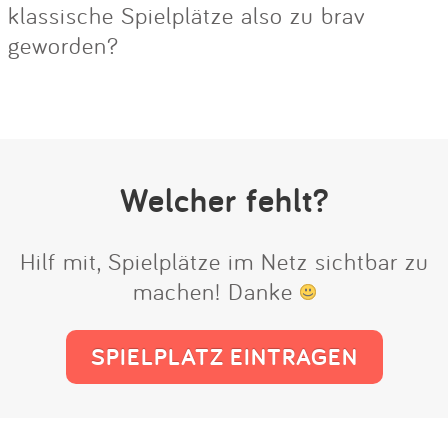
klassische Spielplätze also zu brav
geworden?
Welcher fehlt?
Hilf mit, Spielplätze im Netz sichtbar zu
machen! Danke
SPIELPLATZ EINTRAGEN