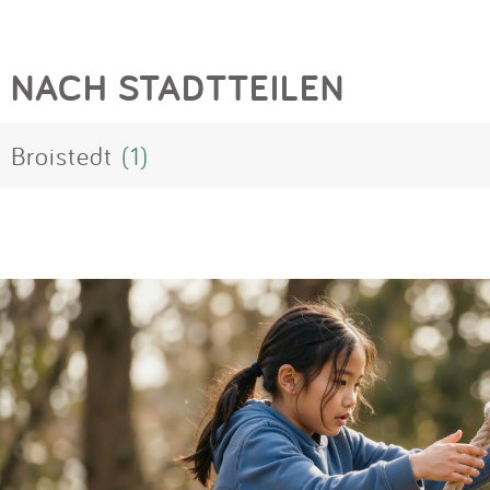
NACH STADTTEILEN
Broistedt
(1)