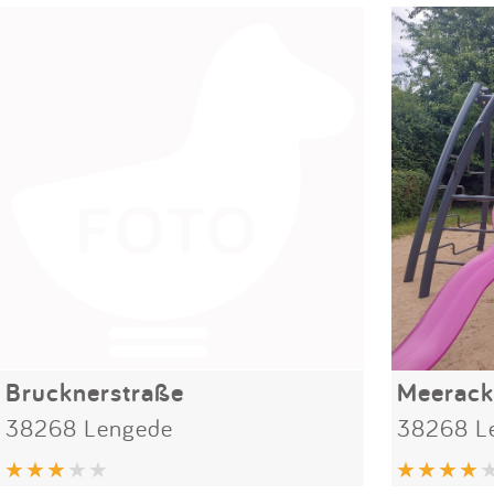
Brucknerstraße
Meerack
38268 Lengede
38268 L