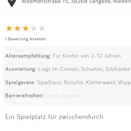
Ribemontstraße 15, 38268 Lengede, Nieder
1 Bewertung Ansehen
Altersempfehlung:
Für Kinder von 2-12 Jahren
Ausstattung:
Liegt im Grünen, Schatten, Sitzbänke
Spielgeräte:
Spielhaus, Rutsche, Kletterwand, Wip
Barrierefreiheit:
keine Angaben
Ein Spielplatz für zwischendurch