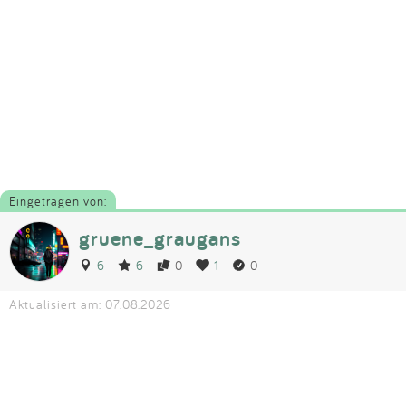
Eingetragen von:
gruene_graugans
6
6
0
1
0
Aktualisiert am: 07.08.2026