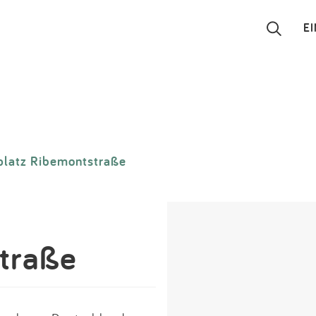
E
Suchen
Eintragen
platz Ribemontstraße
App
Blog
Partner
straße
Kontakt