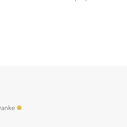
 Danke