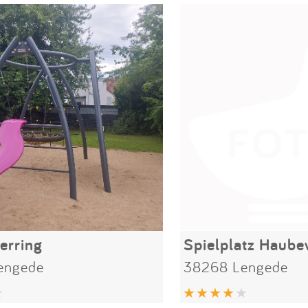
erring
Spielplatz Haub
engede
38268 Lengede