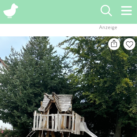
×
Anzeige
Suchen
Eintragen
App
Blog
Partner
Kontakt