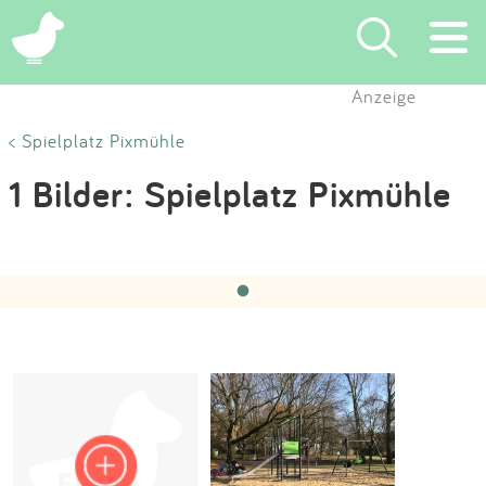
×
Anzeige
Suchen
< Spielplatz Pixmühle
1 Bilder: Spielplatz Pixmühle
Eintragen
App
Hochgeladen von:
Spielplätze MG
am 09.08.2024
‹
›
1 / 1
Blog
Partner
Kontakt