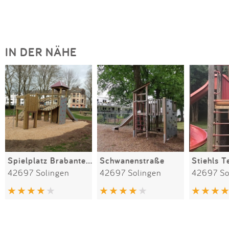
IN DER NÄHE
Spielplatz Brabanter Straße
Schwanenstraße
Stiehls T
42697 Solingen
42697 Solingen
42697 So