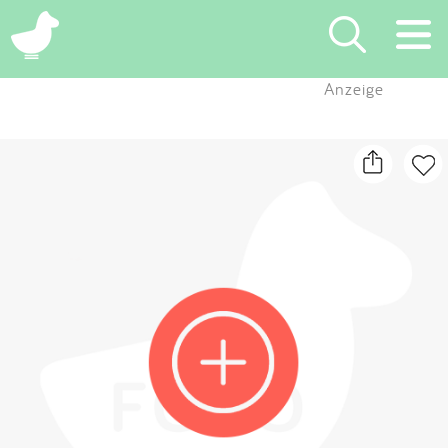
×
Anzeige
Suchen
Eintragen
App
Blog
Partner
Kontakt