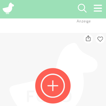
×
Anzeige
Suchen
Eintragen
App
Blog
Partner
Kontakt