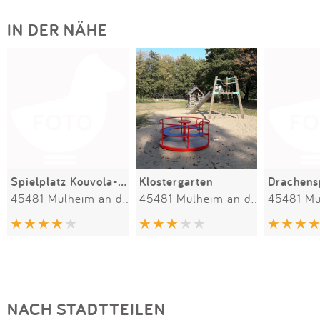
IN DER NÄHE
Spielplatz Kouvola-Park
Klostergarten
Drachens
45481 Mülheim an der Ruhr
45481 Mülheim an der Ruhr
NACH STADTTEILEN