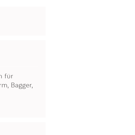
h für
rm, Bagger,