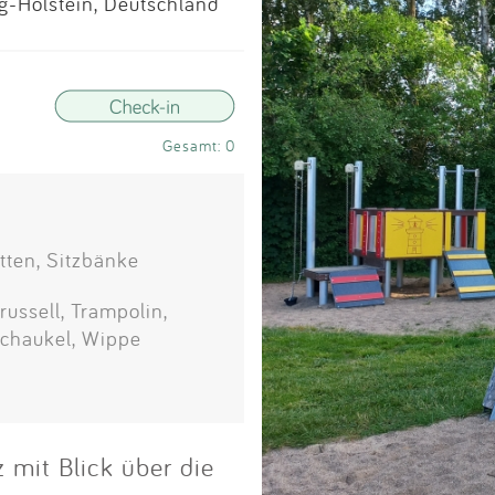
Impressum
g-Holstein, Deutschland
Anmelden
Gesamt: 0
tten, Sitzbänke
russell, Trampolin,
schaukel, Wippe
mit Blick über die