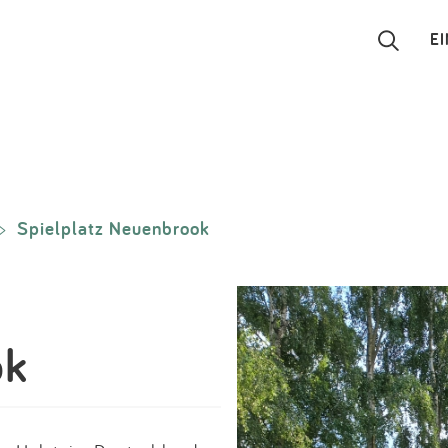
E
Suchen
Eintragen
Spielplatz Neuenbrook
>
App
Blog
Partner
ok
Kontakt