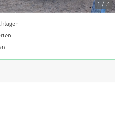
1 / 3
chlagen
erten
en