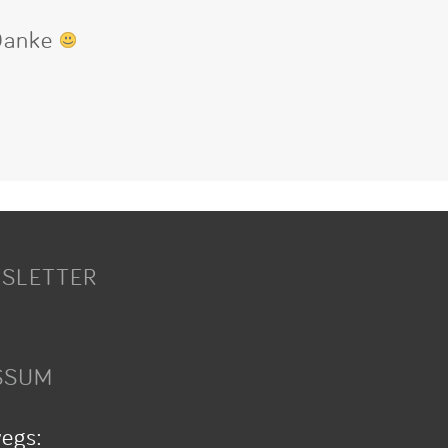
 Danke
SLETTER
SSUM
wegs: