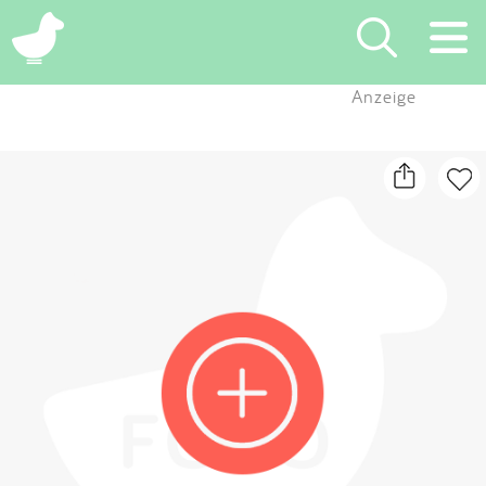
×
Anzeige
Suchen
Eintragen
App
Blog
Partner
Kontakt