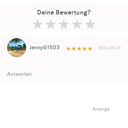
Deine Bewertung?
JennyG1503
2022-09-01
Antworten
Anzeige