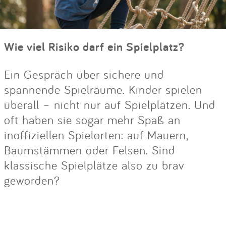
Wie viel Risiko darf ein Spielplatz?
Ein Gespräch über sichere und
spannende Spielräume. Kinder spielen
überall – nicht nur auf Spielplätzen. Und
oft haben sie sogar mehr Spaß an
inoffiziellen Spielorten: auf Mauern,
Baumstämmen oder Felsen. Sind
klassische Spielplätze also zu brav
geworden?