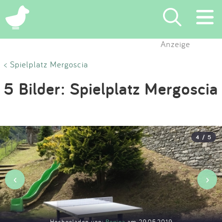
×
Anzeige
Suchen
< Spielplatz Mergoscia
5 Bilder: Spielplatz Mergoscia
Eintragen
App
4 / 5
Blog
Partner
‹
›
Kontakt
Hochgeladen von:
Regina
am 29.05.2019