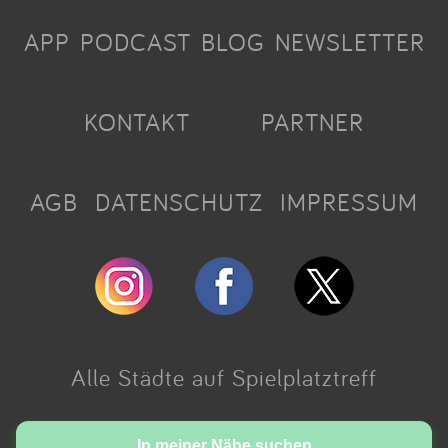
APP
PODCAST
BLOG
NEWSLETTER
KONTAKT
PARTNER
AGB
DATENSCHUTZ
IMPRESSUM
Alle Städte auf Spielplatztreff
Made with love in Cologne.
In meiner Nähe suchen