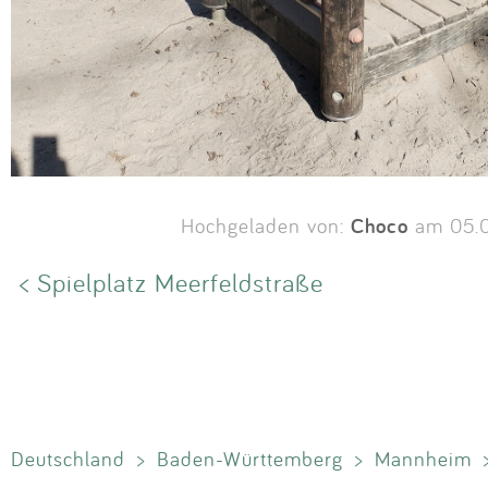
Choco
Hochgeladen von:
am 05.
< Spielplatz Meerfeldstraße
Deutschland
>
Baden-Württemberg
>
Mannheim