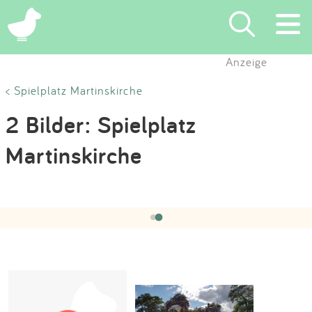
×
Anzeige
Suchen
< Spielplatz Martinskirche
2 Bilder: Spielplatz
Eintragen
Martinskirche
App
Hochgeladen von:
SR-Obmann
am 10.09.2017
Blog
‹
›
2 / 2
Partner
Kontakt