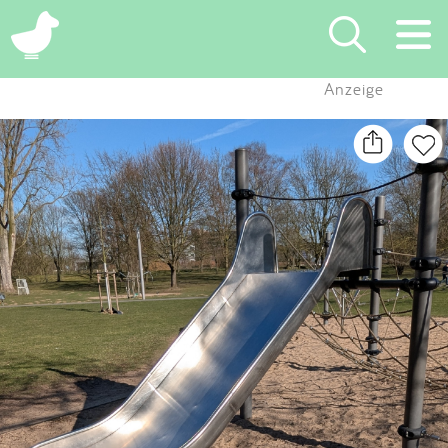
×
Anzeige
Suchen
Eintragen
App
Blog
Partner
Kontakt