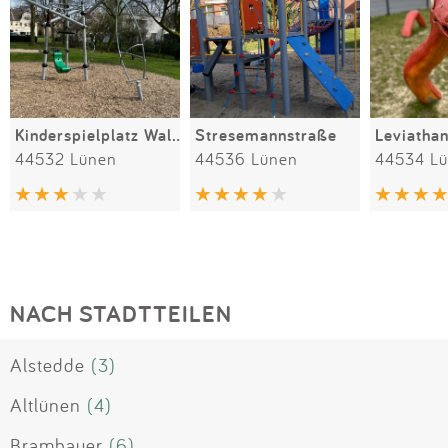
Kinderspielplatz Wallgang
Stresemannstraße
Leviatha
44532 Lünen
44536 Lünen
44534 L
NACH STADTTEILEN
Alstedde
(3)
Altlünen
(4)
Brambauer
(6)