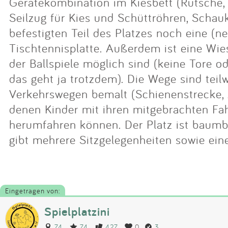
Gerätekombination im Kiesbett (Rutsche,
Seilzug für Kies und Schüttröhren, Schau
befestigten Teil des Platzes noch eine (ne
Tischtennisplatte. Außerdem ist eine Wie
der Ballspiele möglich sind (keine Tore od
das geht ja trotzdem). Die Wege sind teil
Verkehrswegen bemalt (Schienenstrecke, 
denen Kinder mit ihren mitgebrachten Fa
herumfahren können. Der Platz ist baum
gibt mehrere Sitzgelegenheiten sowie ein
Eingetragen von:
Spielplatzini
74
74
427
0
3