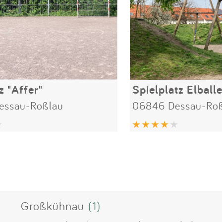
z "Affer"
Spielplatz Elball
essau-Roßlau
06846 Dessau-Ro
Großkühnau
(1)