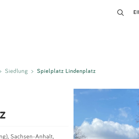
E
Suchen
Eintragen
Spielplatz Lindenplatz
>
Siedlung
>
App
Blog
Partner
z
Kontakt
ng), Sachsen-Anhalt,