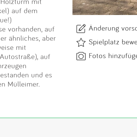
 Holzturm mit
kel) auf dem
ue!)
Änderung vors
se vorhanden, auf
er ähnliches, aber
Spielplatz bew
weise mit
Fotos hinzufüg
Autostraße), auf
hrzeugen
bestanden und es
en Mülleimer.