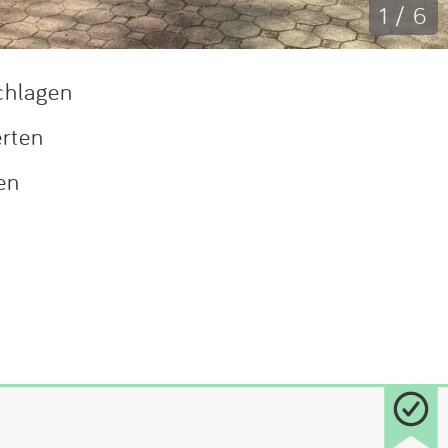
1 / 6
chlagen
erten
en