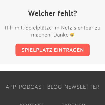
Welcher fehlt?
Hilf mit, Spielplätze im Netz sichtbar zu
machen! Danke
SPIELPLATZ EINTRAGEN
APP
PODCAST
BLOG
NEWSLETTER