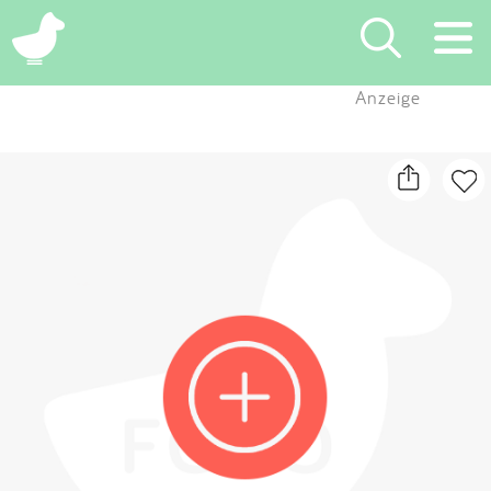
×
Anzeige
Suchen
Eintragen
App
Blog
Partner
Kontakt