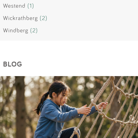
Westend
(1)
Wickrathberg
(2)
Windberg
(2)
BLOG