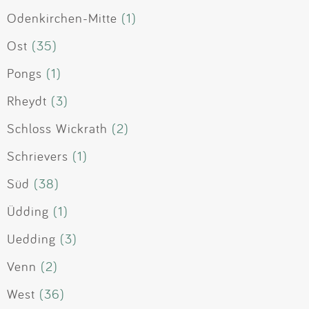
Odenkirchen-Mitte
(1)
Ost
(35)
Pongs
(1)
Rheydt
(3)
Schloss Wickrath
(2)
Schrievers
(1)
Süd
(38)
Üdding
(1)
Uedding
(3)
Venn
(2)
West
(36)