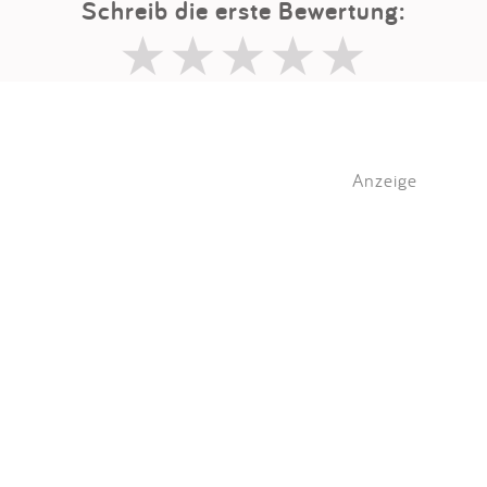
Schreib die erste Bewertung:
Anzeige