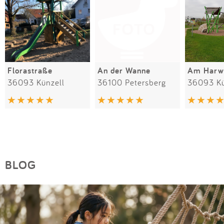
Florastraße
An der Wanne
Am Harw
36093 Künzell
36100 Petersberg
36093 Kü
BLOG