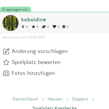
Eingetragen von:
koboldine
6
6
9
0
0
Aktualisiert am: 03.04.2017
Änderung vorschlagen
Spielplatz bewerten
Fotos hinzufügen
Deutschland
>
Hessen
>
Dipperz
>
Spielplatz Kneshecke