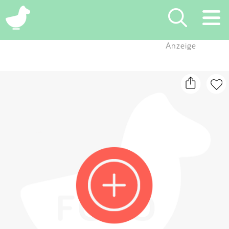
×
Anzeige
Suchen
Eintragen
App
Blog
Partner
Kontakt