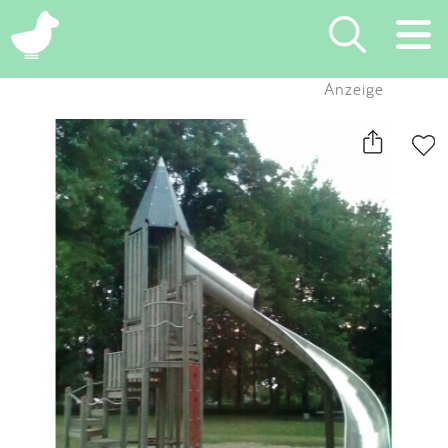
×
Anzeige
Suchen
Eintragen
App
Blog
Partner
Kontakt