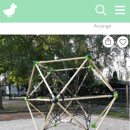
×
Anzeige
Suchen
Eintragen
App
Blog
Partner
Kontakt