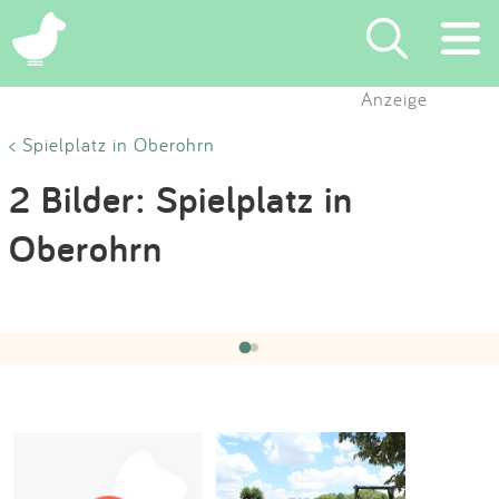
×
Anzeige
Suchen
< Spielplatz in Oberohrn
2 Bilder: Spielplatz in
Eintragen
Oberohrn
App
Hochgeladen von:
Gemeinde Pfedelbach
am 15.04.2021
Blog
‹
›
1 / 2
Partner
Kontakt