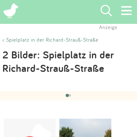
×
Anzeige
Suchen
< Spielplatz in der Richard-Strauß-Straße
2 Bilder: Spielplatz in der
Eintragen
Richard-Strauß-Straße
App
Hochgeladen von:
Gemeinde Pfedelbach
am 16.04.2021
Blog
‹
›
1 / 2
Partner
Kontakt