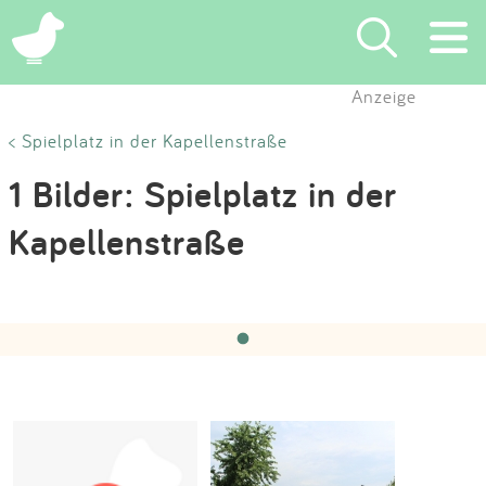
×
Anzeige
Suchen
< Spielplatz in der Kapellenstraße
1 Bilder: Spielplatz in der
Eintragen
Kapellenstraße
App
Hochgeladen von:
Gemeinde Pfedelbach
am 16.04.2021
Blog
‹
›
1 / 1
Partner
Kontakt