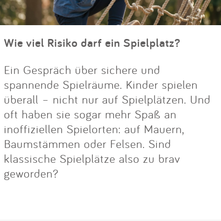
Wie viel Risiko darf ein Spielplatz?
Ein Gespräch über sichere und
spannende Spielräume. Kinder spielen
überall – nicht nur auf Spielplätzen. Und
oft haben sie sogar mehr Spaß an
inoffiziellen Spielorten: auf Mauern,
Baumstämmen oder Felsen. Sind
klassische Spielplätze also zu brav
geworden?