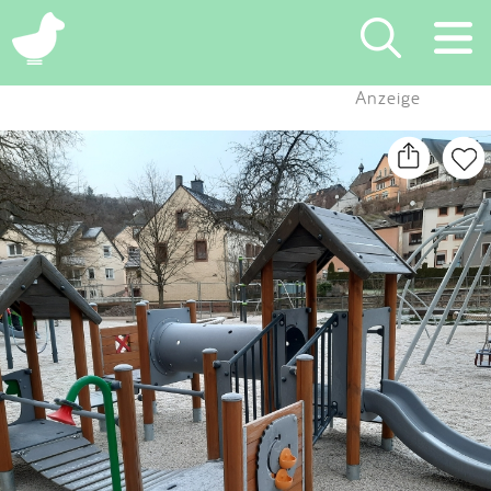
×
Anzeige
Suchen
Eintragen
App
Blog
Partner
Kontakt