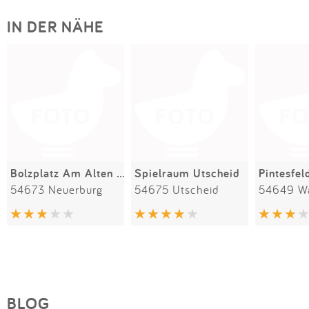
IN DER NÄHE
Bolzplatz Am Alten Friedhof
Spielraum Utscheid
Pintesfel
54673 Neuerburg
54675 Utscheid
54649 Wa
BLOG