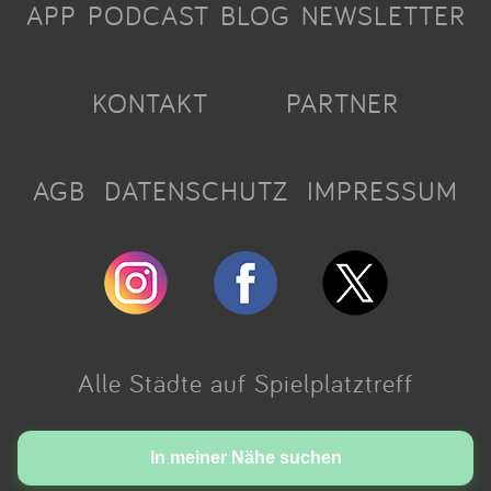
APP
PODCAST
BLOG
NEWSLETTER
KONTAKT
PARTNER
AGB
DATENSCHUTZ
IMPRESSUM
Alle Städte auf Spielplatztreff
Made with love in Cologne.
In meiner Nähe suchen