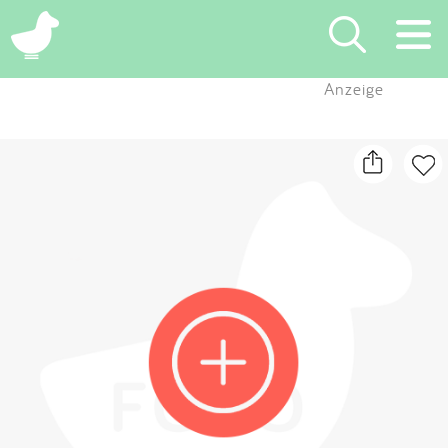
×
Anzeige
Suchen
Eintragen
App
Blog
Partner
Kontakt