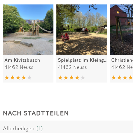
Am Kivitzbusch
Spielplatz im Kleingarten-Verein
41462 Neuss
41462 Neuss
41462 Ne
NACH STADTTEILEN
Allerheiligen
(1)