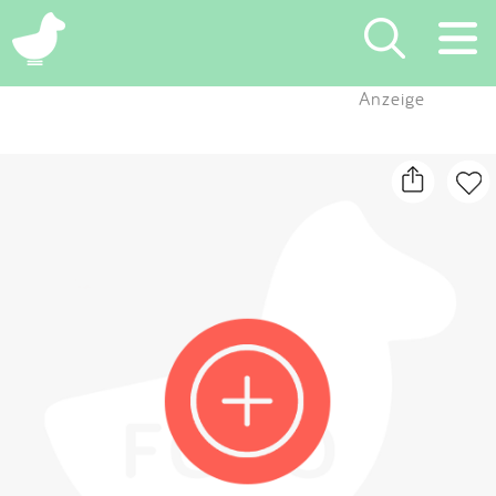
×
Anzeige
Suchen
Eintragen
App
Blog
Partner
Kontakt