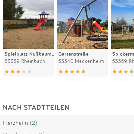
Spielplatz Nußbaumstraße
Gartenstraße
Spicker
53359 Rheinbach
53340 Meckenheim
53359 R
NACH STADTTEILEN
Flerzheim
(2)