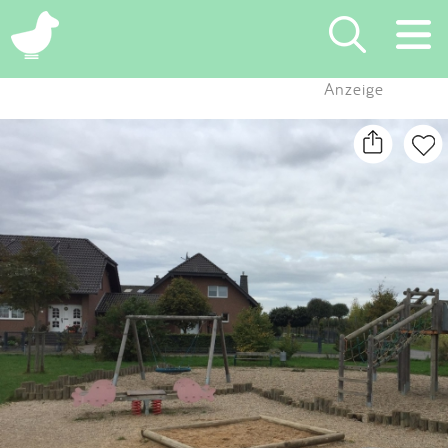
×
Anzeige
Suchen
Eintragen
App
Blog
Partner
Kontakt