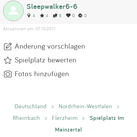
Sleepwalker6-6
4
4
8
0
0
Aktualisiert am: 07.10.2017
Änderung vorschlagen
Spielplatz bewerten
Fotos hinzufügen
Deutschland
>
Nordrhein-Westfalen
>
Spielplatz Im
Rheinbach
>
Flerzheim
>
Mainzertal