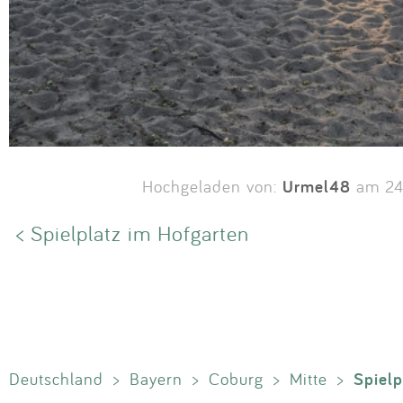
Urmel48
Hochgeladen von:
am 24
< Spielplatz im Hofgarten
Spielp
Deutschland
>
Bayern
>
Coburg
>
Mitte
>