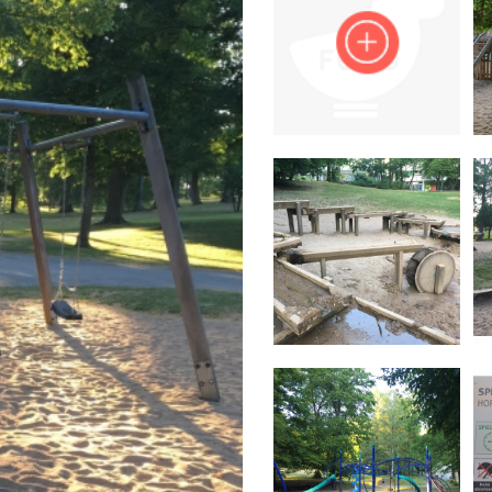
Impressum
Anmelden