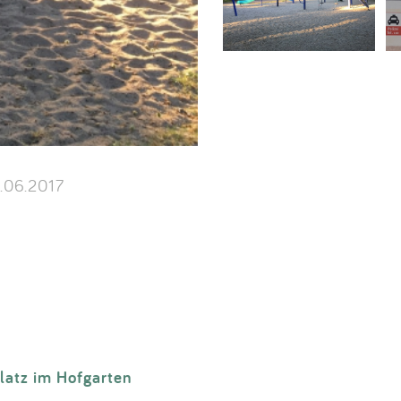
.06.2017
latz im Hofgarten