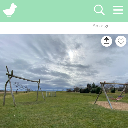
×
Anzeige
Suchen
Eintragen
App
Blog
Partner
Kontakt