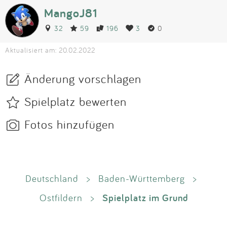
MangoJ81
32
59
196
3
0
Aktualisiert am: 20.02.2022
Änderung vorschlagen
Spielplatz bewerten
Fotos hinzufügen
Deutschland
>
Baden-Württemberg
>
Spielplatz im Grund
Ostfildern
>