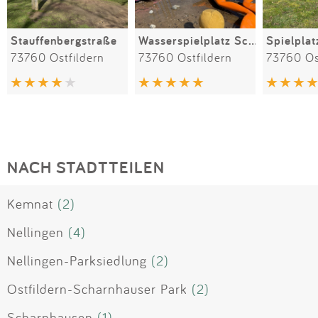
Stauffenbergstraße
Wasserspielplatz Scharnhauser Park
73760 Ostfildern
73760 Ostfildern
73760 Os
NACH STADTTEILEN
Kemnat
(2)
Nellingen
(4)
Nellingen-Parksiedlung
(2)
Ostfildern-Scharnhauser Park
(2)
Scharnhausen
(1)