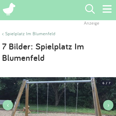
×
Anzeige
Suchen
< Spielplatz Im Blumenfeld
7 Bilder: Spielplatz Im
Eintragen
Blumenfeld
App
Blog
6 / 7
Partner
Kontakt
‹
›