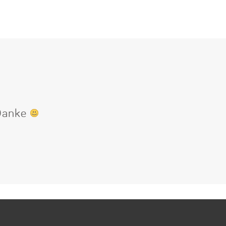
 Danke