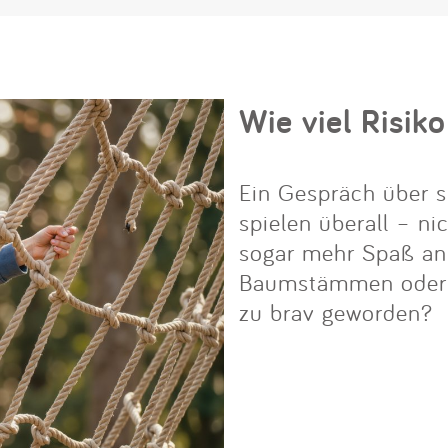
Wie viel Risiko
Ein Gespräch über s
spielen überall – ni
sogar mehr Spaß an i
Baumstämmen oder Fe
zu brav geworden?