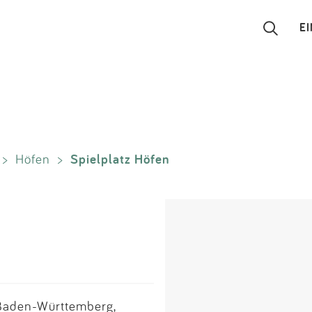
E
Suchen
Eintragen
Spielplatz Höfen
>
Höfen
>
App
Blog
Partner
Kontakt
Baden-Württemberg,