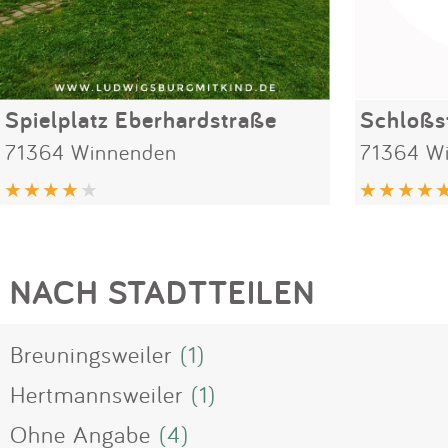
Spielplatz Eberhardstraße
Schloßs
71364 Winnenden
71364 W
NACH STADTTEILEN
Breuningsweiler
(1)
Hertmannsweiler
(1)
Ohne Angabe
(4)