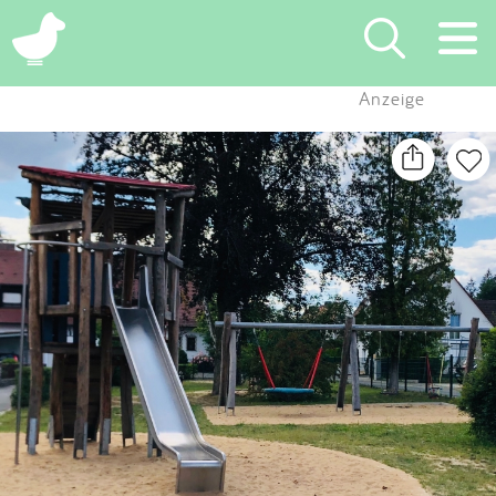
×
Anzeige
Suchen
Eintragen
App
Blog
Partner
Kontakt