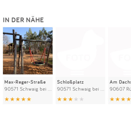
IN DER NÄHE
Max-Reger-Straße
Schloßplatz
Am Dach
90571 Schwaig bei Nürnberg
90571 Schwaig bei Nürnberg
90607 Rü