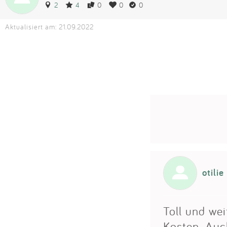
2
4
0
0
0
Aktualisiert am: 21.09.2022
otilie
Toll und wei
Kosten. Auch