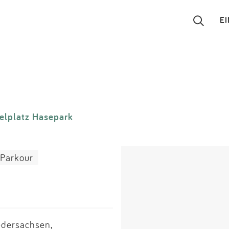
E
Suchen
Eintragen
elplatz Hasepark
App
Blog
 Parkour
Partner
Kontakt
edersachsen,