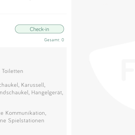
Impressum
Anmelden
Gesamt: 0
 Toiletten
haukel, Karussell,
indschaukel, Hangelgerät,
te Kommunikation,
lne Spielstationen