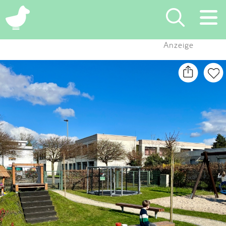
×
Anzeige
Suchen
Eintragen
App
Blog
Partner
Kontakt