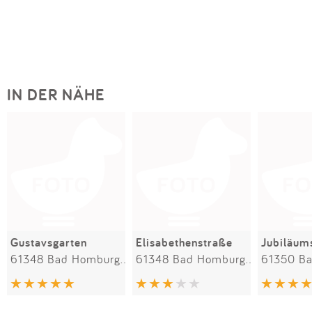
IN DER NÄHE
Gustavsgarten
Elisabethenstraße
Jubiläum
61348 Bad Homburg vor der Höhe
61348 Bad Homburg vor der Höhe