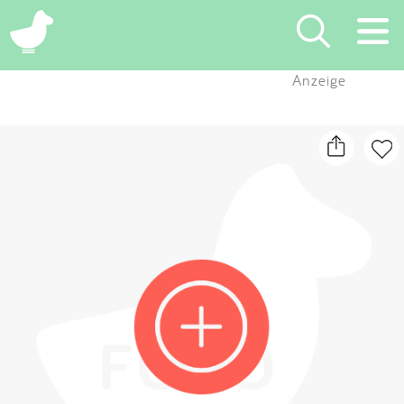
×
Anzeige
Suchen
Eintragen
App
Blog
Partner
Kontakt