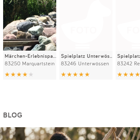
Märchen-Erlebnispark Marquartstein
Spielplatz Unterwössen
83250 Marquartstein
83246 Unterwössen
83242 Re
BLOG