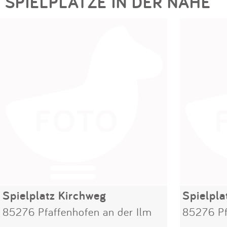
SPIELPLÄTZE IN DER NÄHE
Spielplatz Kirchweg
Spielpl
85276 Pfaffenhofen an der Ilm
85276 Pf