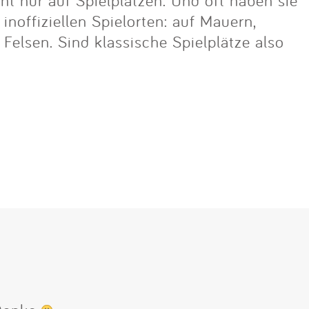
noffiziellen Spielorten: auf Mauern,
lsen. Sind klassische Spielplätze also