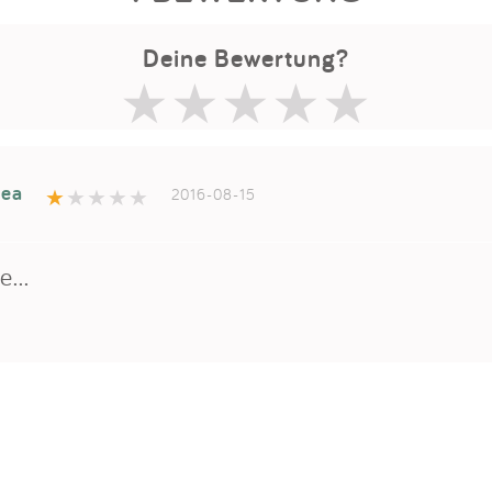
Deine Bewertung?
tea
2016-08-15
...