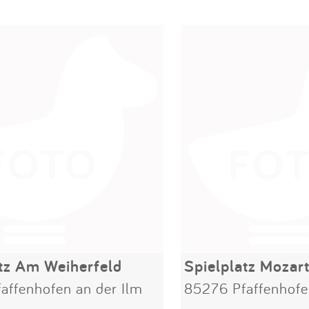
atz Am Weiherfeld
Spielplatz Mozar
affenhofen an der Ilm
85276 Pfaffenhofe