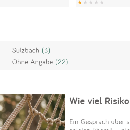
Sulzbach
(3)
Ohne Angabe
(22)
Wie viel Risiko
Ein Gespräch über s
spielen überall – ni