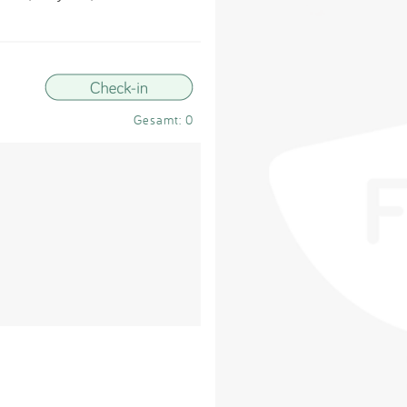
Impressum
Anmelden
Gesamt: 0