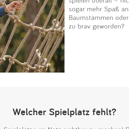
sogar mehr Spaß an i
Baumstämmen oder Fe
zu brav geworden?
Welcher Spielplatz fehlt?