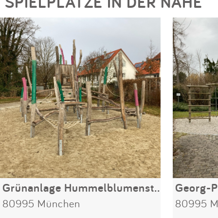
SPIELPLÄTZE IN DER NÄHE
Grünanlage Hummelblumenstraße / Tollkirschenweg
Georg-P
80995 München
80995 M