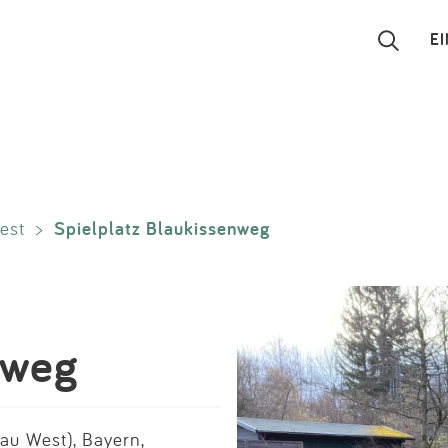
E
Suchen
Eintragen
Spielplatz Blaukissenweg
est
>
App
Blog
Partner
nweg
Kontakt
u West), Bayern,