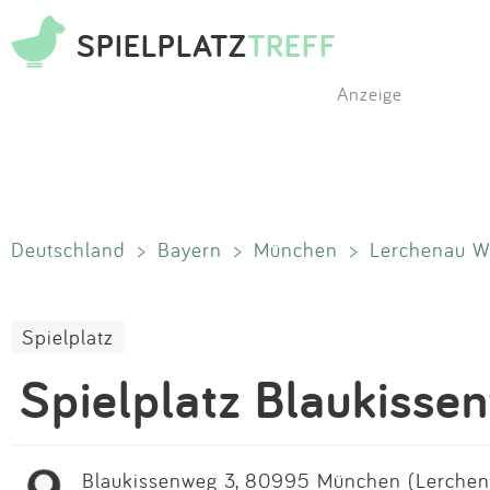
SPIELPLATZ
TREFF
Anzeige
Deutschland
>
Bayern
>
München
>
Lerchenau W
Spielplatz
Spielplatz Blaukisse
Blaukissenweg 3, 80995 München (Lerchena