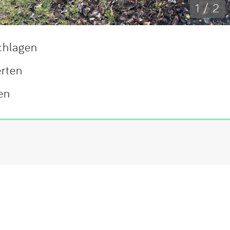
1 / 2
chlagen
erten
en