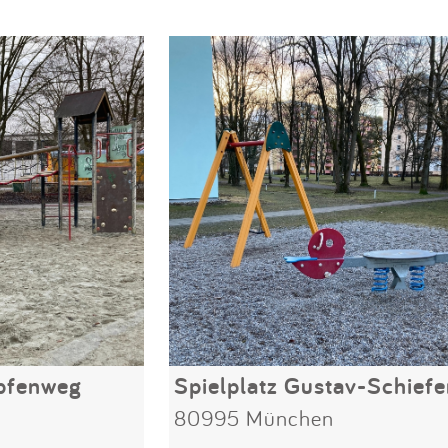
epfenweg
80995 München