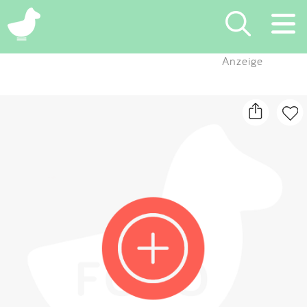
×
Anzeige
Suchen
Eintragen
App
Blog
Partner
Kontakt