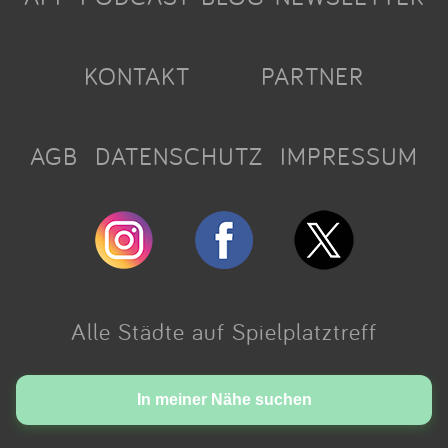
KONTAKT
PARTNER
AGB
DATENSCHUTZ
IMPRESSUM
Alle Städte auf Spielplatztreff
Made with love in Cologne.
In meiner Nähe suchen