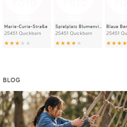
Marie-Curie-Straße
Spielplatz Blumenviertel
Blaue Be
25451 Quickborn
25451 Quickborn
25451 Qu
BLOG