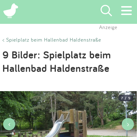
×
Anzeige
Suchen
< Spielplatz beim Hallenbad Haldenstraße
9 Bilder: Spielplatz beim
Eintragen
Hallenbad Haldenstraße
App
Blog
7 / 9
Partner
Kontakt
‹
›