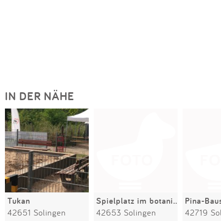
IN DER NÄHE
Tukan
Spielplatz im botanischen Garten
Pina-Bau
42651 Solingen
42653 Solingen
42719 So