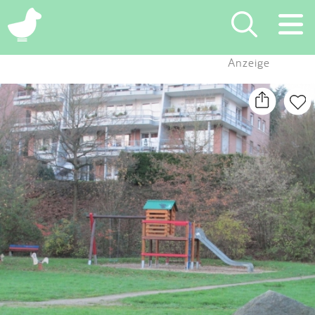
×
Anzeige
Suchen
Eintragen
App
Blog
Partner
Kontakt