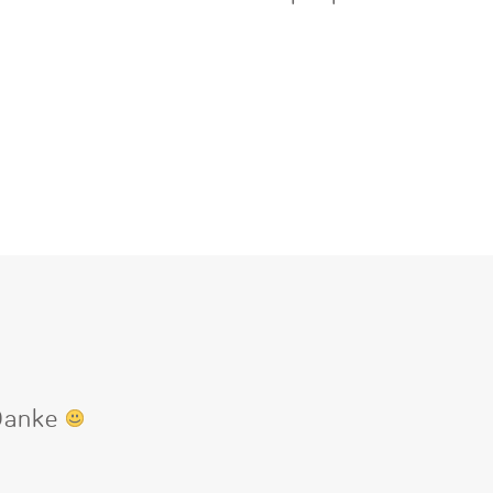
 Danke