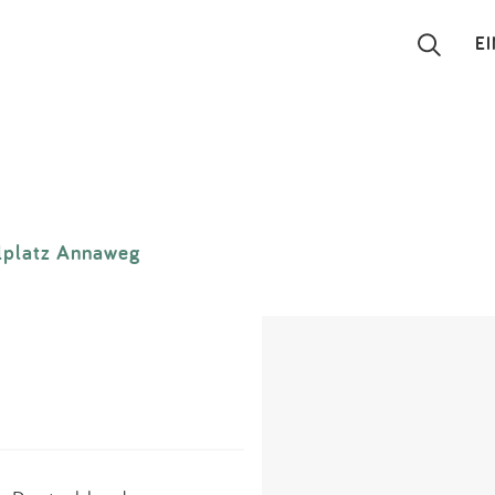
E
Suchen
Eintragen
lplatz Annaweg
App
Blog
Partner
Kontakt