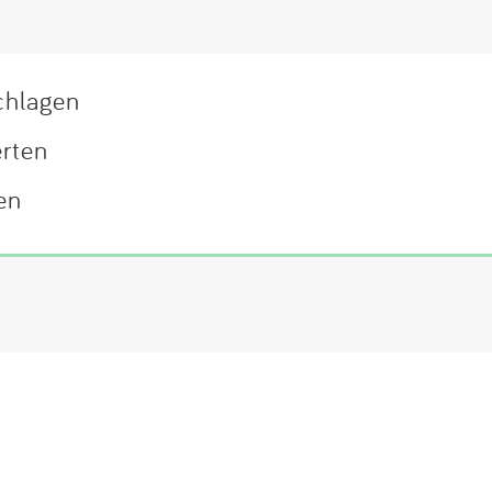
chlagen
erten
en