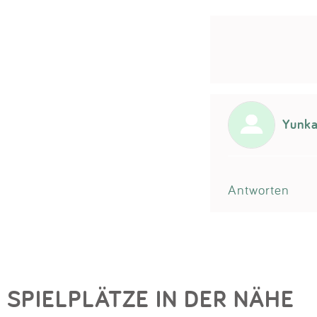
Yunk
Antworten
SPIELPLÄTZE IN DER NÄHE