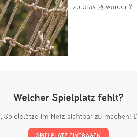
zu brav geworden?
Welcher Spielplatz fehlt?
t, Spielplätze im Netz sichtbar zu machen!
SPIELPLATZ EINTRAGEN