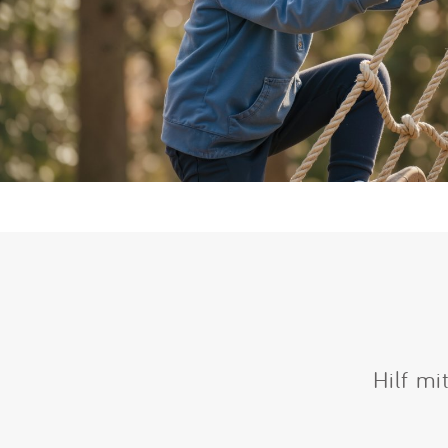
Hilf mi