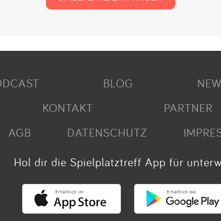
ODCAST
BLOG
NEW
KONTAKT
PARTNER
AGB
DATENSCHUTZ
IMPRE
Hol dir die Spielplatztreff App für unter